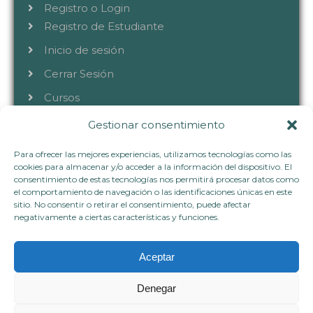
Registro o Login
Registro de Estudiante
Inicio de sesión
Cerrar Sesión
Cursos
Gestionar consentimiento
CONTACTA
Para ofrecer las mejores experiencias, utilizamos tecnologías como las
cookies para almacenar y/o acceder a la información del dispositivo. El
consentimiento de estas tecnologías nos permitirá procesar datos como
el comportamiento de navegación o las identificaciones únicas en este
+34 633 40 72 80
sitio. No consentir o retirar el consentimiento, puede afectar
hablemos@vivianaflorez.com
negativamente a ciertas características y funciones.
www.vivianaflorez.com
Aceptar
Denegar
Copyright © 2023.Todos los derechos