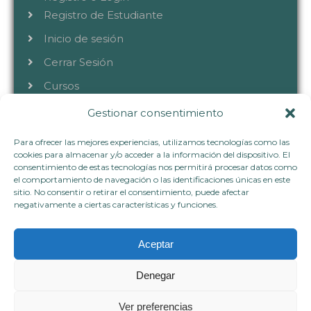
Registro de Estudiante
Inicio de sesión
Cerrar Sesión
Cursos
Gestionar consentimiento
CONTACTA
Para ofrecer las mejores experiencias, utilizamos tecnologías como las
cookies para almacenar y/o acceder a la información del dispositivo. El
consentimiento de estas tecnologías nos permitirá procesar datos como
el comportamiento de navegación o las identificaciones únicas en este
+34 633 40 72 80
sitio. No consentir o retirar el consentimiento, puede afectar
hablemos@vivianaflorez.com
negativamente a ciertas características y funciones.
www.vivianaflorez.com
Aceptar
Denegar
Copyright © 2023.Todos los derechos
Ver preferencias