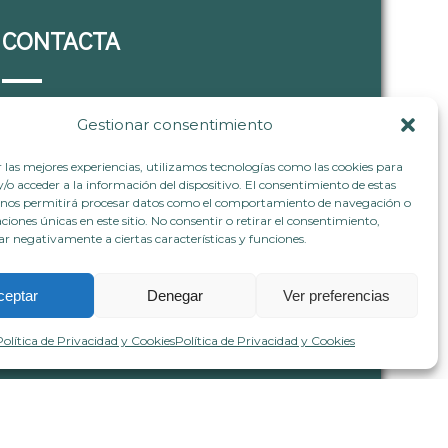
CONTACTA
Gestionar consentimiento
+34 633 40 72 80
hablemos@vivianaflorez.com
r las mejores experiencias, utilizamos tecnologías como las cookies para
www.vivianaflorez.com
o acceder a la información del dispositivo. El consentimiento de estas
 nos permitirá procesar datos como el comportamiento de navegación o
caciones únicas en este sitio. No consentir o retirar el consentimiento,
ar negativamente a ciertas características y funciones.
ceptar
Denegar
Ver preferencias
Política de Privacidad y Cookies
Política de Privacidad y Cookies