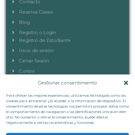
Contacto
Reserva Clases
Blog
Registro o Login
Registro de Estudiante
Inicio de sesión
Cerrar Sesión
Cursos
Gestionar consentimiento
CONTACTA
Para ofrecer las mejores experiencias, utilizamos tecnologías como las
cookies para almacenar y/o acceder a la información del dispositivo. El
consentimiento de estas tecnologías nos permitirá procesar datos como
el comportamiento de navegación o las identificaciones únicas en este
+34 633 40 72 80
sitio. No consentir o retirar el consentimiento, puede afectar
hablemos@vivianaflorez.com
negativamente a ciertas características y funciones.
www.vivianaflorez.com