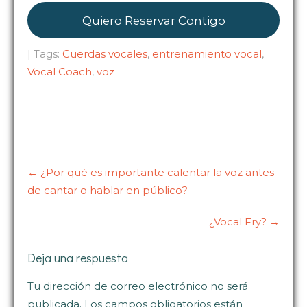
Quiero Reservar Contigo
| Tags:
Cuerdas vocales
,
entrenamiento vocal
,
Vocal Coach
,
voz
Post
navigation
←
¿Por qué es importante calentar la voz antes
de cantar o hablar en público?
¿Vocal Fry?
→
Deja una respuesta
Tu dirección de correo electrónico no será
publicada.
Los campos obligatorios están