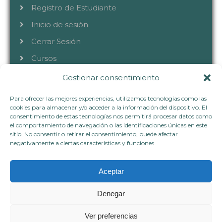
Registro de Estudiante
Inicio de sesión
Cerrar Sesión
Cursos
Gestionar consentimiento
CONTACTA
Para ofrecer las mejores experiencias, utilizamos tecnologías como las
cookies para almacenar y/o acceder a la información del dispositivo. El
consentimiento de estas tecnologías nos permitirá procesar datos como
el comportamiento de navegación o las identificaciones únicas en este
+34 633 40 72 80
sitio. No consentir o retirar el consentimiento, puede afectar
hablemos@vivianaflorez.com
negativamente a ciertas características y funciones.
www.vivianaflorez.com
Aceptar
Denegar
Copyright © 2023.Todos los derechos
Ver preferencias
reservados