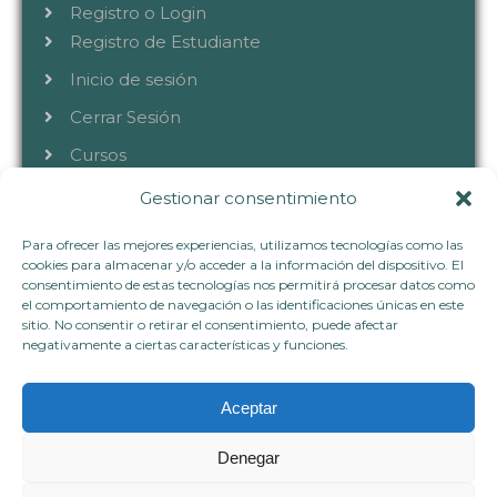
Registro o Login
Registro de Estudiante
Inicio de sesión
Cerrar Sesión
Cursos
Gestionar consentimiento
CONTACTA
Para ofrecer las mejores experiencias, utilizamos tecnologías como las
cookies para almacenar y/o acceder a la información del dispositivo. El
consentimiento de estas tecnologías nos permitirá procesar datos como
el comportamiento de navegación o las identificaciones únicas en este
+34 633 40 72 80
sitio. No consentir o retirar el consentimiento, puede afectar
hablemos@vivianaflorez.com
negativamente a ciertas características y funciones.
www.vivianaflorez.com
Aceptar
Denegar
Copyright © 2023.Todos los derechos