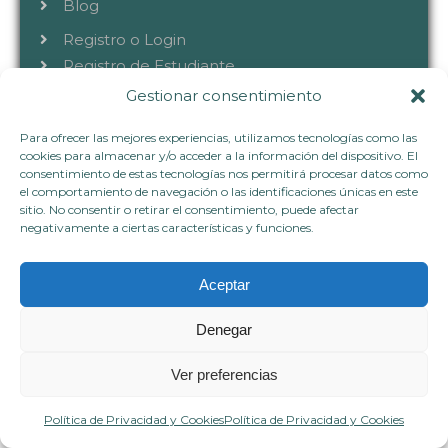
Blog
Registro o Login
Registro de Estudiante
Gestionar consentimiento
Inicio de sesión
Cerrar Sesión
Para ofrecer las mejores experiencias, utilizamos tecnologías como las
cookies para almacenar y/o acceder a la información del dispositivo. El
Cursos
consentimiento de estas tecnologías nos permitirá procesar datos como
el comportamiento de navegación o las identificaciones únicas en este
sitio. No consentir o retirar el consentimiento, puede afectar
CONTACTA
negativamente a ciertas características y funciones.
Aceptar
+34 633 40 72 80
Denegar
hablemos@vivianaflorez.com
www.vivianaflorez.com
Ver preferencias
Política de Privacidad y Cookies
Política de Privacidad y Cookies