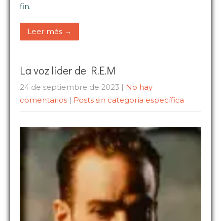
fin.
Leer más →
La voz líder de R.E.M
24 de septiembre de 2023
|
No hay
comentarios
|
Posts sin categoría específica